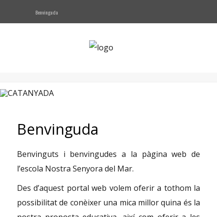
Benvinguda
NOTICIES
PRESENTACIO
Oferta Educativa
Serveis
CLICKEDU
Benvinguda
Contacte
Benvinguts i benvingudes a la pàgina web de
l’escola Nostra Senyora del Mar.
AFA
Des d’aquest portal web volem oferir a tothom la
possibilitat de conèixer una mica millor quina és la